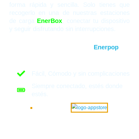
forma rápida y sencilla. Solo tienes que
recogerlo en una de nuestras estaciones
de carga
EnerBox
, conectar tu dispositivo
y seguir disfrutando sin interrupciones.
Cuando termines, devuelve tu
Enerpop
en
cualquier estación cercana.
Fácil, Cómodo y sin complicaciones
Siempre conectado, estés donde
estés.
* Disponible en iPhone, iPad y todos los dispositivos
Android a partir de v.5.5