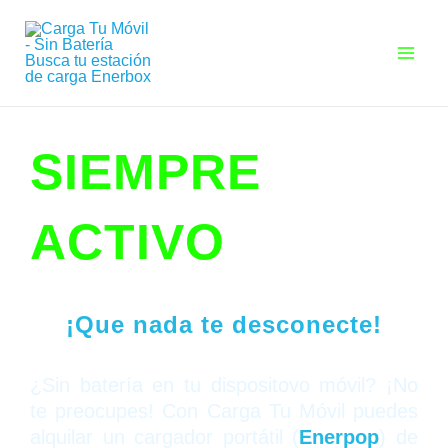
Ir
MAI
al
MEN
contenido
SIEMPRE
ACTIVO
¡Que nada te desconecte!
¿Sin batería en tu dispositovo móvil? ¡No
te preocupes! Con Carga Tu Móvil puedes
alquilar un cargador portátil (
Enerpop
) de